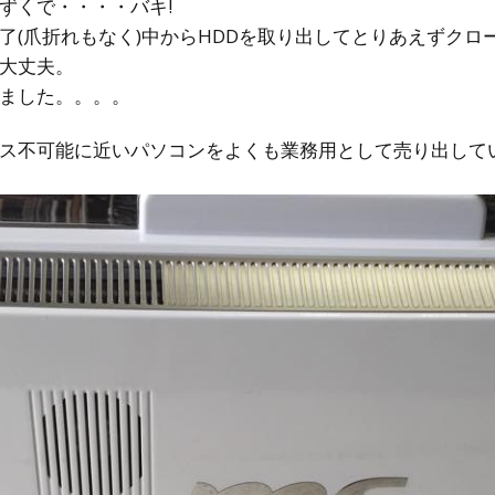
ずくで・・・・バキ!
了(爪折れもなく)中からHDDを取り出してとりあえずクロ
大丈夫。
ました。。。。
ス不可能に近いパソコンをよくも業務用として売り出してい