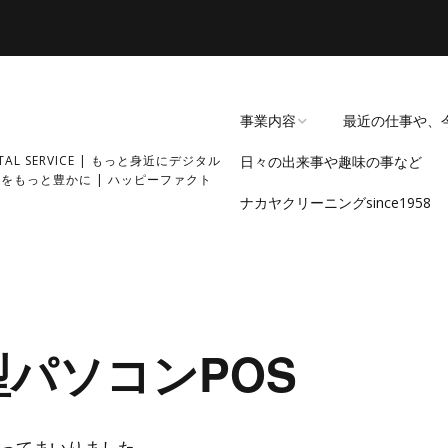
事業内容
最近の仕事や、
GITAL SERVICE | もっと身近にデジタル
日々の出来事や趣味の事など
経緯
をもっと豊かに | ハッピーファクト
ナカヤクリーニングsince1958
過去の事業内容・実績
型パソコンPOS
ってまいりました。