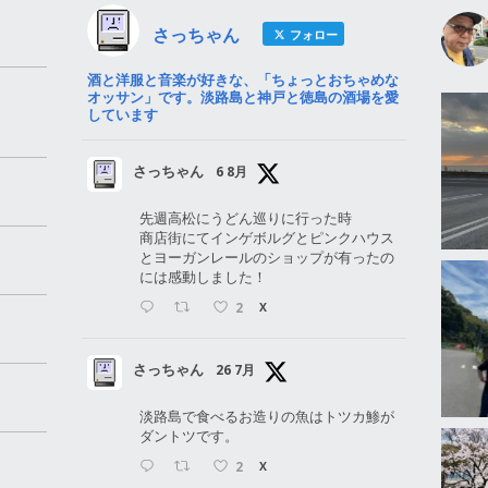
さっちゃん
フォロー
酒と洋服と音楽が好きな、「ちょっとおちゃめな
オッサン」です。淡路島と神戸と徳島の酒場を愛
しています
さっちゃん
6 8月
先週高松にうどん巡りに行った時
商店街にてインゲボルグとピンクハウス
とヨーガンレールのショップが有ったの
には感動しました！
2
X
さっちゃん
26 7月
淡路島で食べるお造りの魚はトツカ鯵が
ダントツです。
2
X