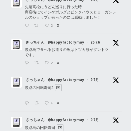
先週高松にうどん巡りに行った時
商店街にてインゲボルグとピンクハウスとヨーガンレー
ルのショップが有ったのには感動しました！
2
X
さっちゃん
@happyfactorymay
·
26 7月
淡路島で食べるお造りの魚はトツカ鯵がダントツ
です。
2
X
さっちゃん
@happyfactorymay
·
9 7月
淡路の回転寿司2
4
X
さっちゃん
@happyfactorymay
·
9 7月
淡路島の回転寿司