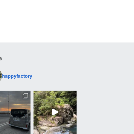
タ
happyfactory