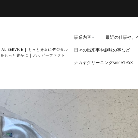
事業内容
最近の仕事や、
GITAL SERVICE | もっと身近にデジタル
日々の出来事や趣味の事など
経緯
をもっと豊かに | ハッピーファクト
ナカヤクリーニングsince1958
過去の事業内容・実績