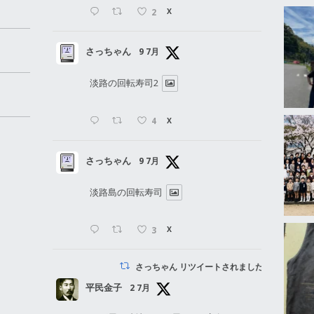
2
X
さっちゃん
9 7月
淡路の回転寿司2
4
X
さっちゃん
9 7月
淡路島の回転寿司
3
X
さっちゃん リツイートされました
平民金子
2 7月