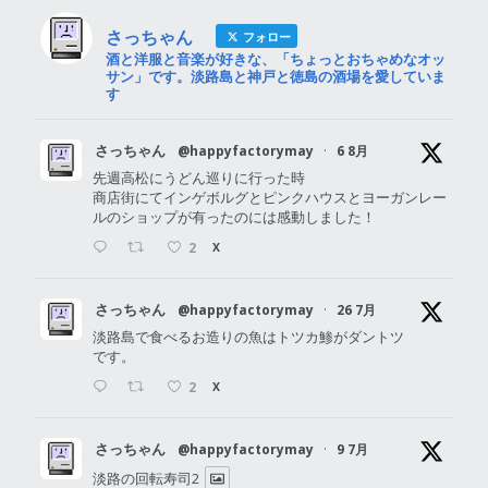
さっちゃん
フォロー
酒と洋服と音楽が好きな、「ちょっとおちゃめなオッ
サン」です。淡路島と神戸と徳島の酒場を愛していま
す
さっちゃん
@happyfactorymay
·
6 8月
先週高松にうどん巡りに行った時
商店街にてインゲボルグとピンクハウスとヨーガンレー
ルのショップが有ったのには感動しました！
2
X
さっちゃん
@happyfactorymay
·
26 7月
淡路島で食べるお造りの魚はトツカ鯵がダントツ
です。
2
X
さっちゃん
@happyfactorymay
·
9 7月
淡路の回転寿司2