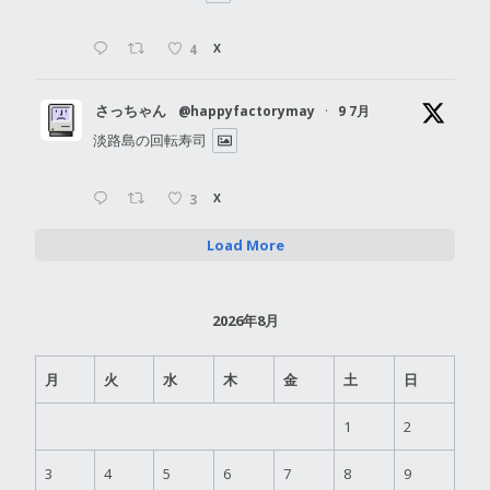
4
X
さっちゃん
@happyfactorymay
·
9 7月
淡路島の回転寿司
3
X
Load More
2026年8月
月
火
水
木
金
土
日
1
2
3
4
5
6
7
8
9