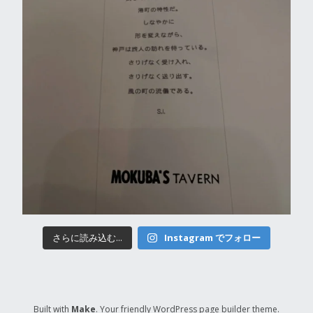
さらに読み込む...
Instagram でフォロー
Built with
Make
. Your friendly WordPress page builder theme.