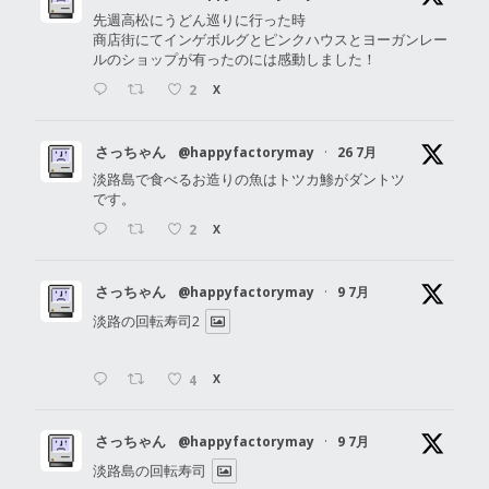
先週高松にうどん巡りに行った時
商店街にてインゲボルグとピンクハウスとヨーガンレー
ルのショップが有ったのには感動しました！
2
X
さっちゃん
@happyfactorymay
·
26 7月
淡路島で食べるお造りの魚はトツカ鯵がダントツ
です。
2
X
さっちゃん
@happyfactorymay
·
9 7月
淡路の回転寿司2
4
X
さっちゃん
@happyfactorymay
·
9 7月
淡路島の回転寿司