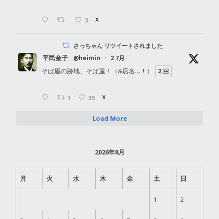
3
X
さっちゃん リツイートされました
平民金子
@heimin
·
2 7月
そば屋の跡地、そば屋！（&店名…！）
2
1
35
X
Load More
2026年8月
月
火
水
木
金
土
日
1
2