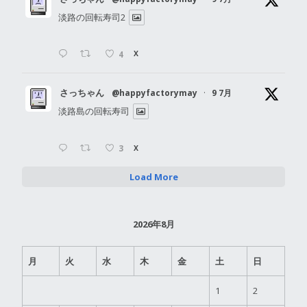
淡路の回転寿司2
4
X
さっちゃん
@happyfactorymay
·
9 7月
淡路島の回転寿司
3
X
Load More
2026年8月
月
火
水
木
金
土
日
1
2