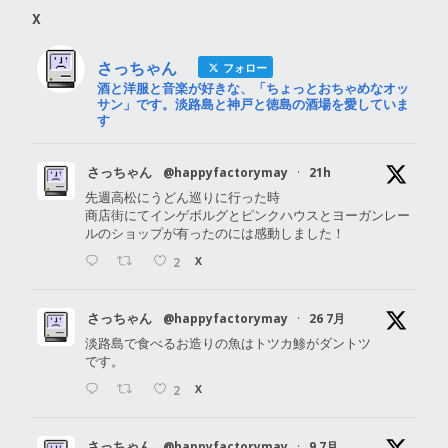
X
さっちゃん
フォロー
酒と洋服と音楽が好きな、「ちょっとおちゃめなオッ
サン」です。淡路島と神戸と徳島の酒場を愛していま
す
さっちゃん
@happyfactorymay
·
21h
先週高松にうどん巡りに行った時
商店街にてインゲボルグとピンクハウスとヨーガンレー
ルのショップが有ったのには感動しました！
2
X
さっちゃん
@happyfactorymay
·
26 7月
淡路島で食べるお造りの魚はトツカ鯵がダントツ
です。
2
X
さっちゃん
@happyfactorymay
·
9 7月