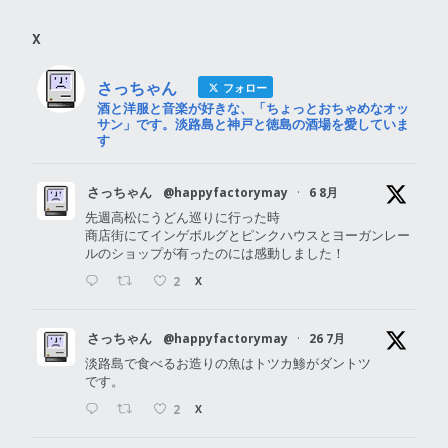
X
さっちゃん
フォロー
酒と洋服と音楽が好きな、「ちょっとおちゃめなオッ
サン」です。淡路島と神戸と徳島の酒場を愛していま
す
さっちゃん
@happyfactorymay
·
6 8月
先週高松にうどん巡りに行った時
商店街にてインゲボルグとピンクハウスとヨーガンレー
ルのショップが有ったのには感動しました！
2
X
さっちゃん
@happyfactorymay
·
26 7月
淡路島で食べるお造りの魚はトツカ鯵がダントツ
です。
2
X