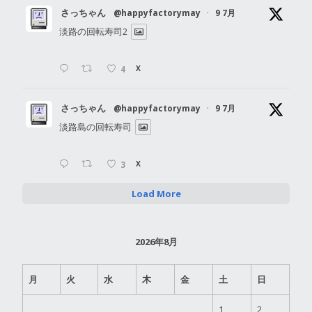
さっちゃん
@happyfactorymay
·
9 7月
淡路の回転寿司2
4
X
さっちゃん
@happyfactorymay
·
9 7月
淡路島の回転寿司
3
X
Load More
2026年8月
月
火
水
木
金
土
日
1
2